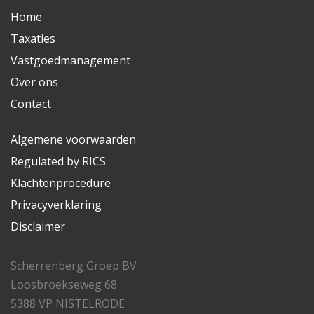
Home
Taxaties
Vastgoedmanagement
Over ons
Contact
Algemene voorwaarden
Regulated by RICS
Klachtenprocedure
Privacyverklaring
Disclaimer
Scherrenberg Groep BV
Loosbroekseweg 68
5388 VP NISTELRODE